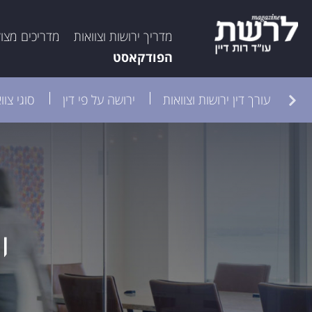
מדריך ירושות וצוואות
מדריכים מצו
הפודקאסט
קה
עורך דין ירושות וצוואות
ירושה על פי דין
סוגי צוו
י