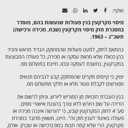
שתף:
מיסוי מקרקעין בגין פעולות שנעשות בהם, מוסדר
במסגרת חוק מיסוי מקרקעין (שבח, מכירה ורכישה)
תשכ"ג – 1963.
בהתאם לחוק, למעט פעולות שהמחוקק הגדיר מראש והכיר
בהן ככאלו שלא מהוות עסקה או מכירה, כל פעולה המבוצעת
במקרקעין, נחשבת לעסקה וככזו, חייבת בתשלום מס.
יצוין, כי קיימים מקרים שהמחוקק קבע לגביהם תנאים
מפורשים לקבלת פטור מלא או חלקי מתשלום מס.
בגין
העברת הזכויות מן המוריש ליורש
, וניתן לרשום את
הדירה על שם היורש ללא צורך בהצגת אישורי מסים.
סע' 4 לחוק המקרקעין קובע, כי "הורשה איננה מכירה או
פעולה באיגוד לענין חוק זה". היינו, משאין מדובר במכירת
מקרקעין, הרי שלא קמה חבות במס (רכישה או שבח). אולם,