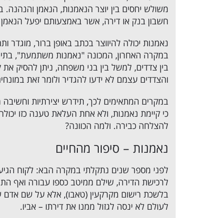
משולש יחסים בין יוצר הנאמנות, הנאמן והנהנה. 
חשבון בנק או דירה, אשר באמצעותם יפעל הנאמן 
נאמנות יכולה להיווצר בכתב באופן ברור, מוגדר ות
במקרה האחרון, המכונה "נאמנות משתמעת", בתי ה
בין צדדים, למשל בין בני משפחה, ניתן להסיק את 
והצדדים עצמם לא ידעו להגדיר ולומר זאת במונחים
במקרים המתאימים לכך, תידרש יצירתיות וחשיבה 
כי קיימת נאמנות, ולא אחת העלאת טענה כזו יכולה
להצלחה כבירה. ולמה הכוונה?
נאמנות – סיפור מהחיים
לפני מספר שנים נתקלתי במקרה הבא: לקוח הגיע 
לרכישת הדירה, שילם ממיטב כספו עבורה ואף התגו
בלשכת רישום מקרקעין (טאבו), אלא על שם אדם ש
לעולם לא ינסה לגזול ממנו את דירתו – אביו.