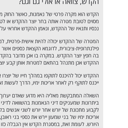
הקדש, צוואה או אולי גם וגם?
הקדש הוא מקרה פרטי של נאמנות, כאשר החוק מחי
מסוים לטובת מטרה אותה בחר יוצר ההקדש או לטו
נכסיו ותנאיו של ההקדש, ונאמן ההקדש אחראי על 
המטרה של ההקדש יכולה להיות אישית-פרטית, למש
פילנתרופית-ציבורית, לדוגמא הקצאת כספים אשר י
בה חפץ יוצר ההקדש. במקרה בו אכן מדובר בהקד
ההקדש אכן מתנהל בהתאם למטרות אותן קבע יוצר
ההקדש יכול להיכנס לתוקפו במהלך חייו של יוצרו
ייכנס לתוקף רק לאחר אריכות ימיו, הדרך לעשות זא
השאלה המתבקשת מאליה היא מדוע שאדם יערוך הק
ביתרונות שמעניקים דיני הנאמנות בהשוואה לדיני 
לקבוע מתכונת של יורש אחר יורש לשני אנשים בלבד
אריכות ימיו של בני שמעון יירש את כספי בני ראוב
היורש. לעומת זאת, במסגרת הקדש אין הגבלה כזו ו