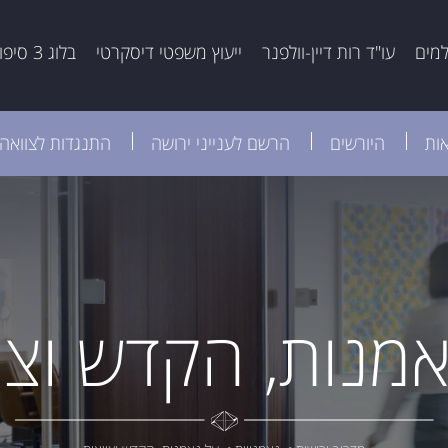
למים
עו"ד רות דיין-וולפנר
ייעוץ משפטי דיסקרטי
בלוג 3 סיפורים
אות
היורשים
הרשם לענייני ירושה
התנגדות לצוואה
מנות, הקדש וצו