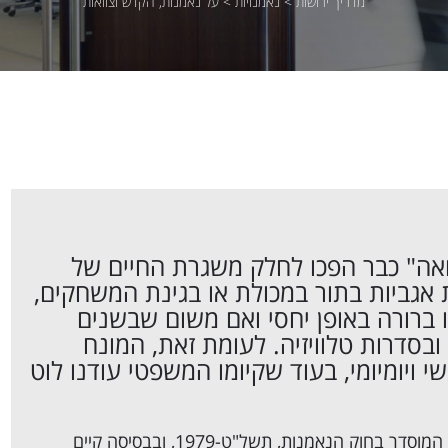
מדריך ירושות
>
נאמנויות
>
על נאמנות, הקדש וצוואות
וואה" כבר הפכו לחלק משגרת החיים של
 אגביות בתור במכולת או בגינת המשחקים,
ברורה באופן יחסי ואם משום שבשנים
ובסדרות טלוויזיה. לעומת זאת, המונח
 ויומיומי, בעוד שקיומו המשפטי עודנו לוט
המוסדר ב
חוק הנאמנות
, תשל"ט-1979, ובבסיסה קיים