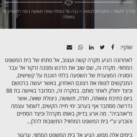
מדריך ירושות
>
התנגדות לצוואה
>
בנה של ניצולת שואה תשושה ניסה להשפיע על
צוואתה
שתף:
לאחרונה הגיע מקרה קשה ועצוב, אל פתחו של בית המשפט
המחוזי. מקרה זה, שם שוב את הדגש ומפנה זרקור אל עבר
הסוגיה המצערת של השפעה בלתי הוגנת על קשישים,
המבקשים לצוות את רצונם האחרון, באשר יעשה ברכושם
וכיצד יחולק לאחר מותם. במקרה זה, המדובר באישה בת 88
ביום כתיבת צוואתה, חולה, תשושה, ניצולת שואה, אשר
נדרשה מסתבר אף בערוב ימי חייה הקשים, לשמור עצמה
מ"אוהביה". מה ארע בדיוק באותו מקרה? וכיצד הסתיים
והוכרע ע"י בית המשפט המחוזי? התשובות להלן…
בימים אלה ממש, הגיע אל בית המשפט המחוזי, ערעור