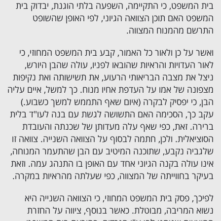
בית המשפט, כי התקיימה, השפעה בלתי הוגנת, יבדוק בית
המשפט האם תוכן הצוואה הגיוני, לפי האופן שהשופט
התרשם מהמנוח המצווה.
ואשר על כן ולאור כל האמור, קבע בית המשפט המחוזי, כי
לאור העדויות והראיות שהובאו לפניו, עולה שהבן היורש,
ניצל את מצבה הבריאותי הרעוע, את תשישותה ואת נקיפות
מצפונה של אמו על העדפת אחיו מנוח. כך למשל, איים עליה
הבן, כי יפסיק לבקרה (איום שאף התממש למשך כשבוע.)
עקב כך, הסכימה האם התשושה לגשת עם בנה לעו"ד בלית
ברירה. זאת, כפי שאף עלה מעדותן של שכנתה והעובדת
הסוציאלית. ולכן, חתמה לבסוף על הצוואה השנייה. צוואה זו
שלגביה נקבע, שתוכנה המיטיב עם הבן שהתעמר המנוחה,
אינו עולה בקנה הגיוני אחד עם האופן בו התנהג עמה. וזאת
בעיקר בחווייתה של המצווה, כפי שעלתה מהראיות במקרה.
לפיכך, פסק בית המשפט המחוזי, כי הצוואה השנייה היא
נשוא המריבה, מבוטלת. כאשר בנוסף, ציווה על החזרת