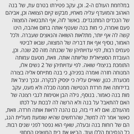
במלחמת העולם ה-2. וכן, עקב פטירתו בטרם עת, של בנה
האהוב והמועדף עליה מאחיו, מבקש קיום הצוואה וכן, אביהם
של הנכדים המתנגדים. באשר לזה, אף התבטאה המצווה
פעם ואמרה, כי מות בנה שעטף אותה בחום ואהבה, הינו
קשה לה אף יותר, מתלאות השואה והנאצים שעברה. ולכל
האמור, נוסיף אף את דבריה של המצווה, שבאו לביטוי
פעמים רבות, לפי עדויותיהן של שכנתה מזה 20 שנה. וכן,
העובדת הסוציאלית שליוותה אותה. וזאת, מטעם עמותה
התומכת בניצולי שואה. לפי עדויותיהן של 2 נשים אלו,
המנוחה חזרה ואמרה בפניהן, כי בנה מתייחס אליה בצורה
מכוערת. כגון, שאיים עליה כי יפסיק לבקרה. ובכך ניצל את
בדידותה ואת חרדת הנטישה ממנה סבלה ולא מעט, עקב
מות בנה כאמור. בנוסף, גילה הבן אטימות לגבי רצונה של
האם להתאבל על בנה ולא הרשה לה לבכות על לכתו
מהעולם. ואם לא די בזה, גם נהנה לראות אותה חרדה. וזאת,
כאשר אמר לה למשל, שהרחשים שהיא שומעת מעליית הגג,
הם של רוחות בנה ובעלה, שאף הוא נפטר לפני שנים רבות.
כל הנסיבות הללו ועוד, הביאו את בית המשפט המחוזי