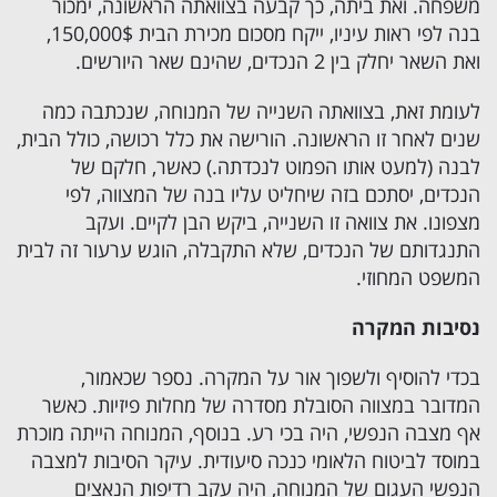
משפחה. ואת ביתה, כך קבעה בצוואתה הראשונה, ימכור
בנה לפי ראות עיניו, ייקח מסכום מכירת הבית 150,000$,
ואת השאר יחלק בין 2 הנכדים, שהינם שאר היורשים.
לעומת זאת, בצוואתה השנייה של המנוחה, שנכתבה כמה
שנים לאחר זו הראשונה. הורישה את כלל רכושה, כולל הבית,
לבנה (למעט אותו הפמוט לנכדתה.) כאשר, חלקם של
הנכדים, יסתכם בזה שיחליט עליו בנה של המצווה, לפי
מצפונו. את צוואה זו השנייה, ביקש הבן לקיים. ועקב
התנגדותם של הנכדים, שלא התקבלה, הוגש ערעור זה לבית
המשפט המחוזי.
נסיבות המקרה
בכדי להוסיף ולשפוך אור על המקרה. נספר שכאמור,
המדובר במצווה הסובלת מסדרה של מחלות פיזיות. כאשר
אף מצבה הנפשי, היה בכי רע. בנוסף, המנוחה הייתה מוכרת
במוסד לביטוח הלאומי כנכה סיעודית. עיקר הסיבות למצבה
הנפשי העגום של המנוחה, היה עקב רדיפות הנאצים