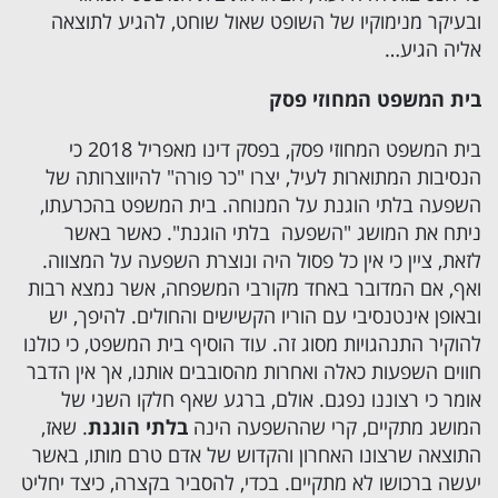
ובעיקר מנימוקיו של השופט שאול שוחט, להגיע לתוצאה
אליה הגיע…
בית המשפט המחוזי פסק
בית המשפט המחוזי פסק, בפסק דינו מאפריל 2018 כי
הנסיבות המתוארות לעיל, יצרו "כר פורה" להיווצרותה של
השפעה בלתי הוגנת על המנוחה. בית המשפט בהכרעתו,
ניתח את המושג "השפעה בלתי הוגנת". כאשר באשר
לזאת, ציין כי אין כל פסול היה ונוצרת השפעה על המצווה.
ואף, אם המדובר באחד מקורבי המשפחה, אשר נמצא רבות
ובאופן אינטנסיבי עם הוריו הקשישים והחולים. להיפך, יש
להוקיר התנהגויות מסוג זה. עוד הוסיף בית המשפט, כי כולנו
חווים השפעות כאלה ואחרות מהסובבים אותנו, אך אין הדבר
אומר כי רצוננו נפגם. אולם, ברגע שאף חלקו השני של
המושג מתקיים, קרי שההשפעה הינה
בלתי הוגנת
. שאז,
התוצאה שרצונו האחרון והקדוש של אדם טרם מותו, באשר
יעשה ברכושו לא מתקיים. בכדי, להסביר בקצרה, כיצד יחליט