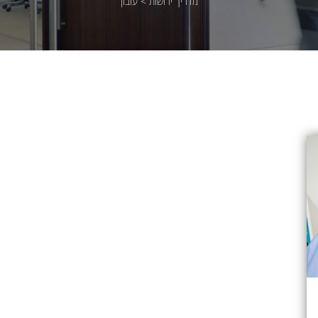
מדריך ירושות
>
עזבון