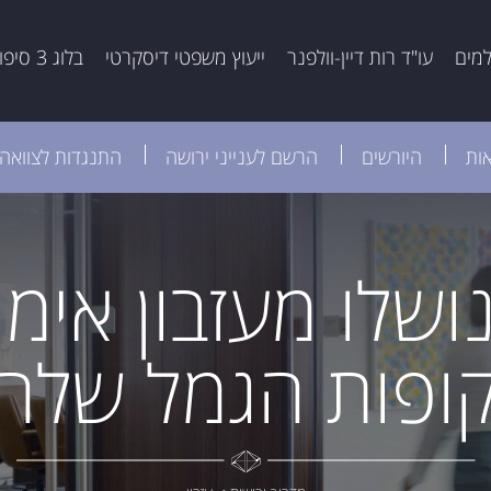
למים
עו"ד רות דיין-וולפנר
ייעוץ משפטי דיסקרטי
בלוג 3 סיפורים
אות
היורשים
הרשם לענייני ירושה
התנגדות לצוואה
שלו מעזבון אימם
ופות הגמל שלה